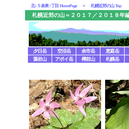
北○５条東○丁目 HomePage
＞
札幌近郊の山 Top
札幌近郊の山＝２０１７／２０１８年
夕日岳
空沼岳
余市岳
恵庭岳
藻岩山
アポイ岳
樽前山
札幌岳