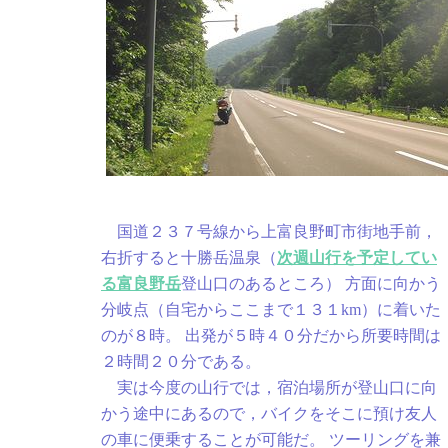
国道２３７号線から上富良野町市街地手前，
右折すると十勝岳温泉（
次週山行を予定してい
る富良野岳
登山口のあるところ） 方面に向かう
分岐点（自宅からここまで１３１km）に着いた
のが８時。 出発が５時４０分だから所要時間は
２時間２０分である。
実は今度の山行では，宿泊場所が登山口に向
かう途中にあるので，バイクをそこに預け友人
の車に便乗することが可能だ。 ツーリングを兼