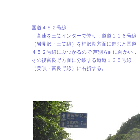
国道４５２号線
高速を三笠インターで降り，道道１１６号線
（岩見沢・三笠線）を桂沢湖方面に進むと国道
４５２号線にぶつかるので 芦別方面に向かい，
その後富良野方面に分岐する道道１３５号線
（美唄・富良野線）に右折する。