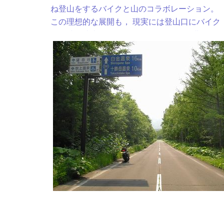
ね登山をするバイクと山のコラボレーション。
この理想的な展開も， 現実には登山口にバイク
を長時間駐車しておくことの危険性（盗難な
ど）から到底無理な話だ。 しかし今回は滅多に
ないチャンスなので，この日は下見がてら，ま
た，予行演習のツーリングでもあった。
写真を
クリック