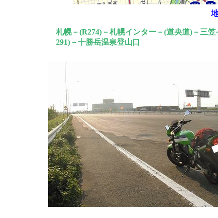
札幌－(R274)－札幌インター－(道央道)－三笠インター
291)－十勝岳温泉登山口