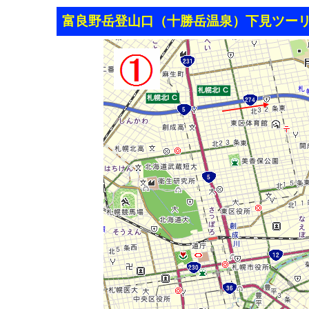
富良野岳登山口（十勝岳温泉）下見ツー