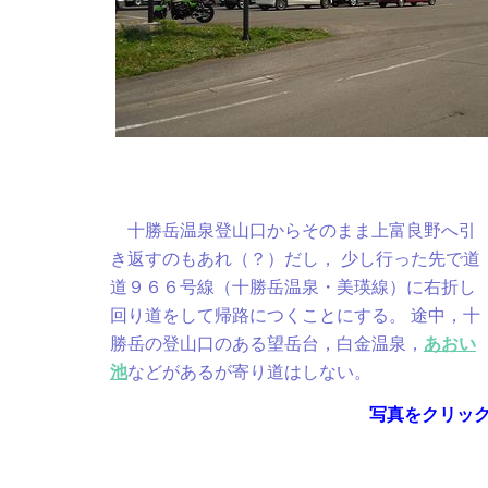
十勝岳温泉登山口からそのまま上富良野へ引
き返すのもあれ（？）だし， 少し行った先で道
道９６６号線（十勝岳温泉・美瑛線）に右折し
回り道をして帰路につくことにする。 途中，十
勝岳の登山口のある望岳台，白金温泉，
あおい
池
などがあるが寄り道はしない。
写真をクリッ