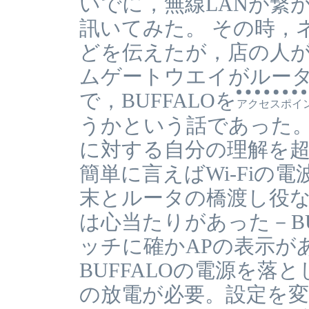
いでに，無線LANが繋
訊いてみた。 その時，
どを伝えたが，店の人が
ムゲートウエイがルー
で，BUFFALOを
アクセスポイ
うかという話であった。
に対する自分の理解を超
簡単に言えばWi-Fiの
末とルータの橋渡し役な
は心当たりがあった－BU
ッチに確かAPの表示が
BUFFALOの電源を落
の放電が必要。設定を