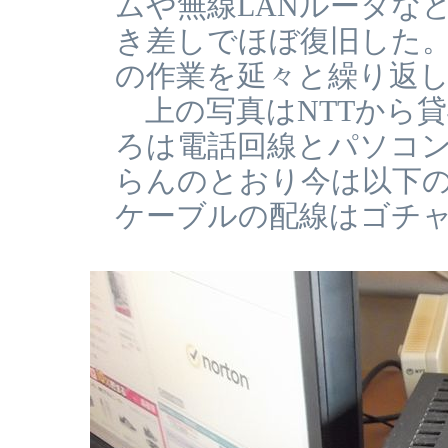
ムや無線LANルータな
き差しでほぼ復旧した。
の作業を延々と繰り返
上の写真はNTTから
ろは電話回線とパソコ
らんのとおり今は以下
ケーブルの配線はゴチ