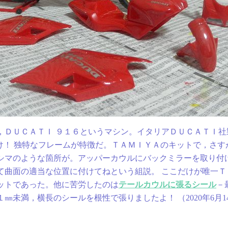
ＤＵＣＡＴＩ ９１６というマシン。イタリアＤＵＣＡＴＩ社
んけ！ 独特なフレームが特徴だ。ＴＡＭＩＹＡのキットで，さ
シマのような箇所が。アッパーカウルにバックミラーを取り付
て曲面の適当な位置に付けてねという組説。 ここだけが唯一Ｔ
ットであった。他に苦労したのは
テールカウルに張るシール
－
㎜未満，横長のシールを根性で張りましたよ！ （2020年6月1