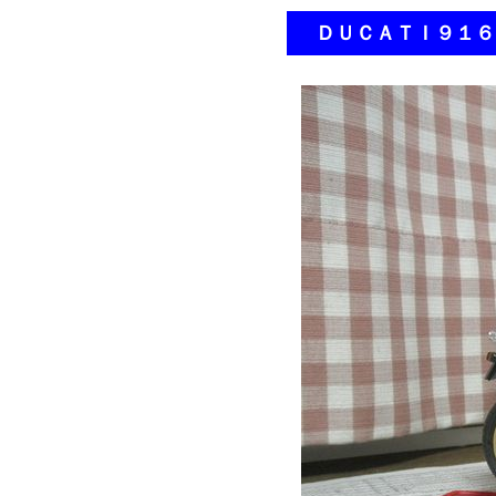
ＤＵＣＡＴＩ９１６