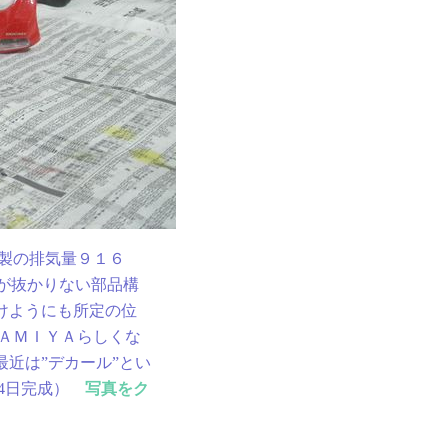
製の排気量９１６
すが抜かりない部品構
けようにも所定の位
ＡＭＩＹＡらしくな
最近は”デカール”とい
4日完成）
写真をク