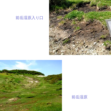
前岳湿原入り口
前岳湿原