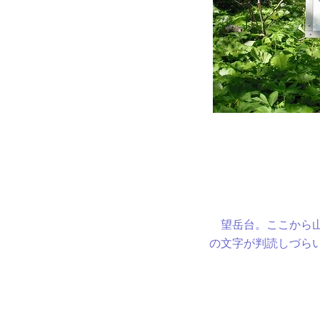
望岳台。ここから山
の文字が判読しづら