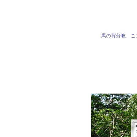
馬の背分岐。ここ