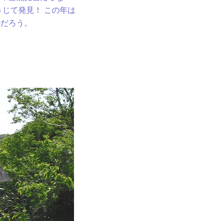
うじて発見！ この年は
のだろう。