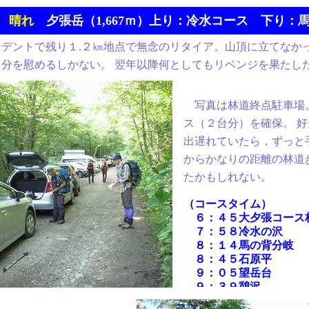
）
晴れ
夕張岳（1,667ｍ）上り：冷水コース 下り：
デントで残り１.２㎞地点で無念のリタイア。山頂に立てなか
自分を慰めるしかない。 翌年以降何としてもリベンジを果たし
写真は林道終点駐車場
ス（２台分）を確保。 
出遅れていたら，ずっと
からかなりの距離の林道
たかもしれない。
（コースタイム）
６：４５大夕張コース
７：５８冷水の沢
８：１４馬の背分岐
８：４５石原平
９：０５望岳台
９：３９憩沢
（ガマ岩、男岩通過）