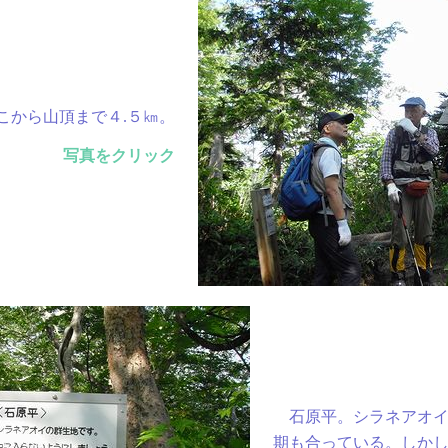
１０：３０ 約1400ｍ
のためリタイヤ
１０：５９吹き通し
１１：２５夕張岳山頂
１２：００昼食後山頂発
１２：１８吹き通し
から山頂まで４.５㎞。
１３：１３憩沢
１３：３１望岳台
写真をクリック
１３：４０石原平 メン
１４：１５馬の背分岐
１５：２５ヒュッテ
１５：４４林道終点駐車
（Ｔ・Ｋ・Ｈ・Ｎ氏と
から。）
石原平。シラネアオイ
期も合っている。しか