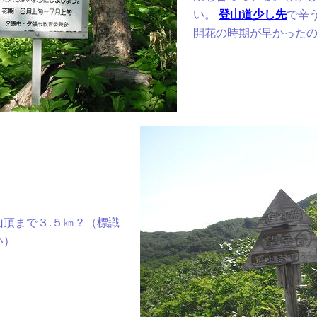
い。
登山道少し先
で辛
開花の時期が早かった
頂まで３.５㎞？（標識
い）