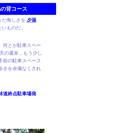
馬の背コース
った悔しさを
夕張
たいものだ。
。何とか駐車スペー
好天の週末，もう少し
手前の駐車スペース
歩きを余儀なくされ
林道終点駐車場発