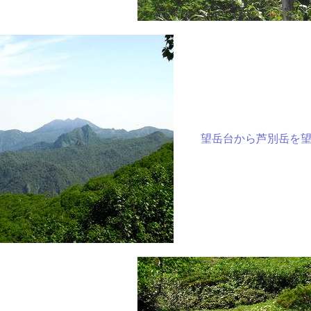
望岳台から芦別岳を望