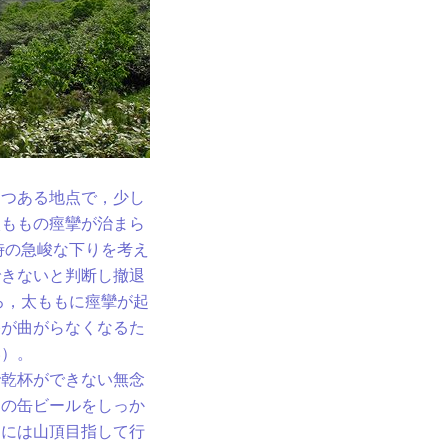
つある地点で，少し
太ももの痙攣が治まら
時の急峻な下りを考え
できないと判断し撤退
ろ，太ももに痙攣が起
膝が曲がらなくなるた
い）。
乾杯ができない無念
用の缶ビールをしっか
ーには山頂目指して行