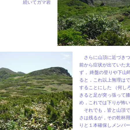
続いてガマ岩
さらに山頂に近づきつ
前から症状が出ていた
ず， 終盤の登りや下山
ると，これ以上無理は
することにした （何し
きると足が突っ張って
め，これでは下りが怖
それでも，皆と山頂で
さは残るが，その乾杯
りと１本確保しメンバ