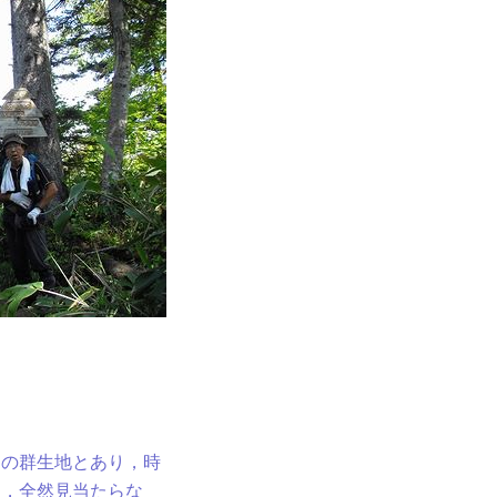
地点 自分，足の故障
バーと合流
場着
。上記はＮ氏の記録
の群生地とあり，時
し，全然見当たらな