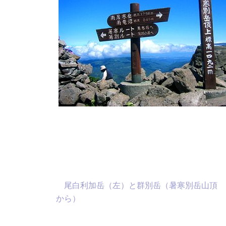
尾白利加岳（左）と群別岳（暑寒別岳山頂
から）