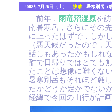
2008年7月26日（土）
快晴
暑寒別岳（
前年，
雨竜沼湿原
を訪
南暑寒岳，さらにその
に上ったはずで，しか
（悪天候だったので，
話しもあったかもしれな
酷で日帰りではとても
たことは想像に難くない
暑寒別岳もそれほど厳
たかどうか定かでない
経緯で今回の山行が計