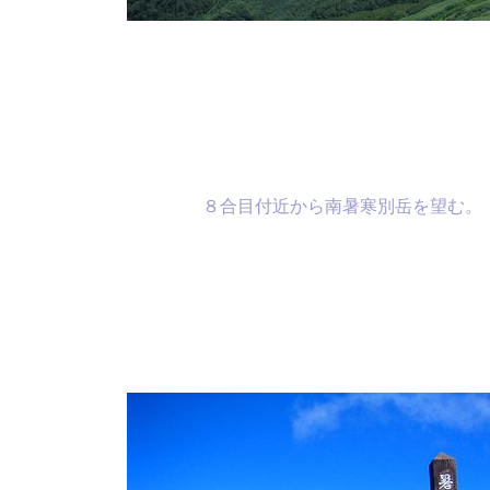
８合目付近から南暑寒別岳を望む。